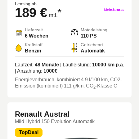
Leasing ab
189 €
*
mtl.
Lieferzeit
Motorleistung
6 Wochen
110 PS
Kraftstoff
Getriebeart
Benzin
Automatik
Laufzeit:
48
Monate
| Laufleistung:
10000
km p.a.
| Anzahlung:
1000
€
Energieverbrauch, kombiniert
4.9
l/100 km
, CO2-
Emission (kombiniert) 111 g/km
, CO
-Klasse
C
2
Renault Austral
Mild Hybrid 150 Evolution Automatik
TopDeal