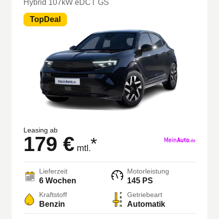
Hybrid 107kW eDCT GS
TopDeal
Leasing ab
179 €
*
mtl.
Lieferzeit
Motorleistung
6 Wochen
145 PS
Kraftstoff
Getriebeart
Benzin
Automatik