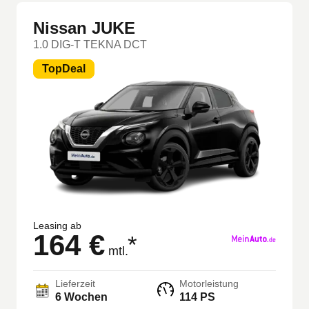
Auto sind, könnte das
Auto Leasing
die ideale Option für
Sie sein.
Nissan JUKE
1.0 DIG-T TEKNA DCT
TopDeal
Leasing ab
164 €
*
mtl.
Lieferzeit
Motorleistung
6 Wochen
114 PS