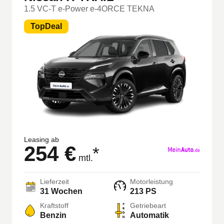
1.5 VC-T e-Power e-4ORCE TEKNA
TopDeal
Leasing ab
254 €
*
mtl.
Lieferzeit
Motorleistung
31 Wochen
213 PS
Kraftstoff
Getriebeart
Benzin
Automatik