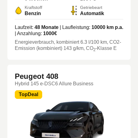
Kraftstoff
Getriebeart
Benzin
Automatik
Laufzeit:
48
Monate
| Laufleistung:
10000
km p.a.
| Anzahlung:
1000
€
Energieverbrauch, kombiniert
6.3
l/100 km
, CO2-
Emission (kombiniert) 143 g/km
, CO
-Klasse
E
2
Peugeot 408
Hybrid 145 e-DSC6 Allure Business
TopDeal