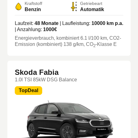
Kraftstoff
Getriebeart
Benzin
Automatik
Laufzeit:
48
Monate
| Laufleistung:
10000
km p.a.
| Anzahlung:
1000
€
Energieverbrauch, kombiniert
6.1
l/100 km
, CO2-
Emission (kombiniert) 138 g/km
, CO
-Klasse
E
2
Skoda Fabia
1.0l TSI 85kW DSG Balance
TopDeal