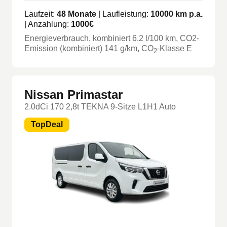
Laufzeit:
48
Monate
| Laufleistung:
10000
km p.a.
| Anzahlung:
1000
€
Energieverbrauch, kombiniert
6.2
l/100 km
, CO2-
Emission (kombiniert) 141 g/km
, CO
-Klasse
E
2
Nissan Primastar
2.0dCi 170 2,8t TEKNA 9-Sitze L1H1 Auto
TopDeal