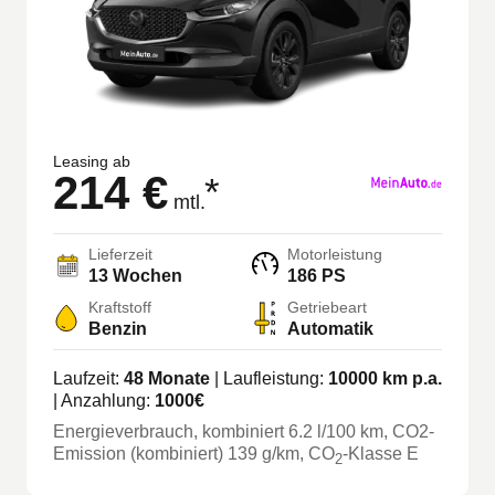
Leasing ab
214 €
*
mtl.
Lieferzeit
Motorleistung
13 Wochen
186 PS
Kraftstoff
Getriebeart
Benzin
Automatik
Laufzeit:
48
Monate
| Laufleistung:
10000
km p.a.
| Anzahlung:
1000
€
Energieverbrauch, kombiniert
6.2
l/100 km
, CO2-
Emission (kombiniert) 139 g/km
, CO
-Klasse
E
2