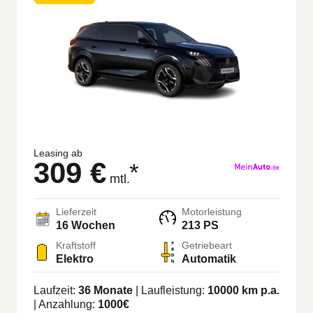
Leasing ab
309 €
*
mtl.
Lieferzeit
Motorleistung
16 Wochen
213 PS
Kraftstoff
Getriebeart
Elektro
Automatik
Laufzeit:
36
Monate
| Laufleistung:
10000
km p.a.
| Anzahlung:
1000
€