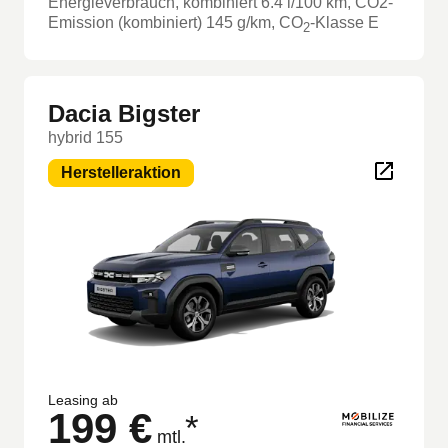
Energieverbrauch, kombiniert
6.4
l/100 km
, CO2-
Emission (kombiniert) 145 g/km
, CO
-Klasse
E
2
Dacia Bigster
hybrid 155
Herstelleraktion
Leasing ab
199 €
*
mtl.