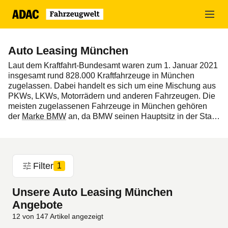
Zum
Hauptinhalt
springen
Auto Leasing München
Laut dem Kraftfahrt-Bundesamt waren zum 1. Januar 2021
insgesamt rund 828.000 Kraftfahrzeuge in München
zugelassen. Dabei handelt es sich um eine Mischung aus
PKWs, LKWs, Motorrädern und anderen Fahrzeugen. Die
meisten zugelassenen Fahrzeuge in München gehören
der
Marke BMW
an, da BMW seinen Hauptsitz in der Stadt
hat und einen Teil seiner Produktion in der Region betreibt.
Dadurch sind viele BMW Firmenfahrzeuge in München
gemeldet. Es ist schwierig, eine genaue Anzahl der in
München zugelassenen Leasingfahrzeuge zu nennen, da
Filter
1
die Münchner Zulassungsbehörde keine spezifischen
Daten darüber führt, ob ein Fahrzeug geleast oder gekauft
wurde. Allerdings lässt sich abschätzen, dass ein
großer
Unsere Auto Leasing München
Teil der neu zugelassenen Autos in München geleast
Angebote
werden, insbesondere im Geschäftsbereich. Wenn Sie in
12
von
147
Artikel angezeigt
München leben und auf der Suche nach einem neuen