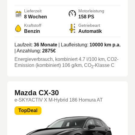
Lieferzeit
Motorleistung
8 Wochen
158 PS
Kraftstoff
Getriebeart
Benzin
Automatik
Laufzeit:
36
Monate
| Laufleistung:
10000
km p.a.
| Anzahlung:
2875
€
Energieverbrauch, kombiniert
4.7
l/100 km
, CO2-
Emission (kombiniert) 106 g/km
, CO
-Klasse
C
2
Mazda CX-30
e-SKYACTIV X M-Hybrid 186 Homura AT
TopDeal