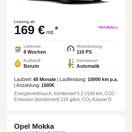
Leasing ab
169 €
*
mtl.
Lieferzeit
Motorleistung
6 Wochen
116 PS
Kraftstoff
Getriebeart
Benzin
Automatik
Laufzeit:
48
Monate
| Laufleistung:
10000
km p.a.
| Anzahlung:
1000
€
Energieverbrauch, kombiniert
5.2
l/100 km
, CO2-
Emission (kombiniert) 118 g/km
, CO
-Klasse
D
2
Opel Mokka