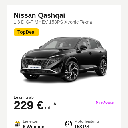
Nissan Qashqai
1.3 DIG-T MHEV 158PS Xtronic Tekna
TopDeal
Leasing ab
229 €
*
mtl.
Lieferzeit
Motorleistung
6 Wochen
158 PS