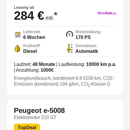
Leasing ab
284 €
*
mtl.
Lieferzeit
Motorleistung
6 Wochen
170 PS
Kraftstoff
Getriebeart
Diesel
Automatik
Laufzeit:
48
Monate
| Laufleistung:
10000
km p.a.
| Anzahlung:
1000
€
Energieverbrauch, kombiniert
6.9
l/100 km
, CO2-
Emission (kombiniert) 184 g/km
, CO
-Klasse
G
2
Peugeot e-5008
Elektromotor 210 GT
TopDeal