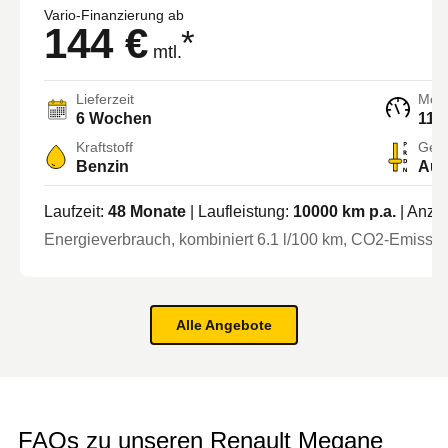
Vario-Finanzierung ab
144 €
*
mtl.
Lieferzeit
Moto
6 Wochen
114
Kraftstoff
Getr
Benzin
Aut
Laufzeit:
48
Monate
| Laufleistung:
10000
km p.a.
| Anza
Energieverbrauch, kombiniert
6.1
l/100 km
, CO2-Emission
Alle Angebote
FAQs zu unseren Renault Megane