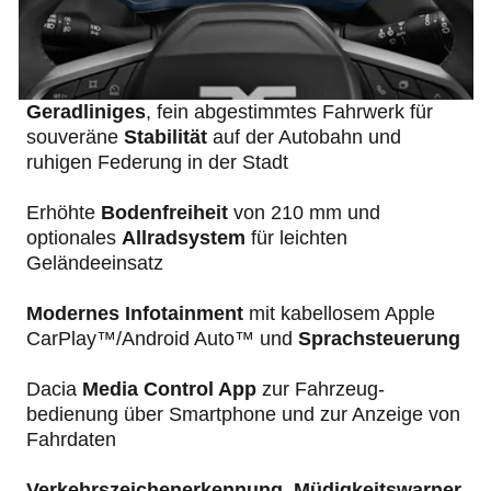
Geradliniges
, fein abgestimmtes Fahrwerk für
souveräne
Stabilität
auf der Autobahn und
ruhigen Federung in der Stadt
Erhöhte
Bodenfreiheit
von 210 mm und
optionales
Allrad­system
für leichten
Geländeeinsatz
Modernes Infotainment
mit kabellosem Apple
CarPlay™/Android Auto™ und
Sprachsteuerung
Dacia
Media Control App
zur Fahrzeug­
bedienung über Smartphone und zur Anzeige von
Fahrdaten
Verkehrszeichen­erkennung
,
Müdigkeits­warner