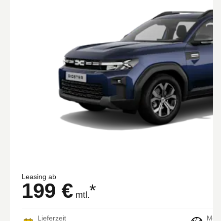
Leasing ab
199 €
*
mtl.
Lieferzeit
Moto