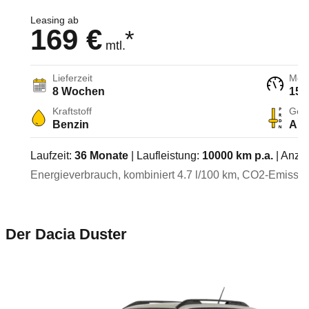
Leasing ab
169 €
*
mtl.
Lieferzeit
Moto
8 Wochen
158
Kraftstoff
Getr
Benzin
Aut
Laufzeit:
36
Monate
| Laufleistung:
10000
km p.a.
| Anza
Energieverbrauch, kombiniert
4.7
l/100 km
, CO2-Emission
Der Dacia Duster