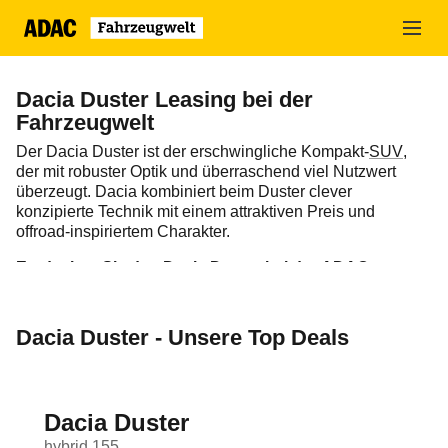
Zum
Hauptinhalt
springen
Dacia Duster Leasing bei der
Fahrzeugwelt
Der Dacia Duster ist der erschwingliche Kompakt-
SUV
,
der mit robuster Optik und überraschend viel Nutzwert
überzeugt. Dacia kombiniert beim Duster clever
konzipierte Technik mit einem attraktiven Preis und
offroad-inspiriertem Charakter.
Entdecken Sie den Dacia Duster bei der ADAC
Fahrzeugwelt
mit attraktiven
Leasingangeboten
.
Dacia Duster - Unsere Top Deals
Dacia Duster
hybrid 155