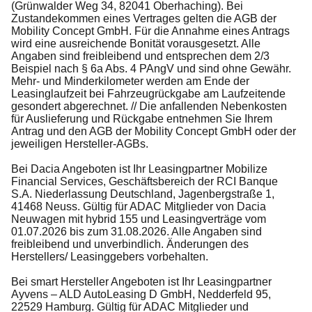
(Grünwalder Weg 34, 82041 Oberhaching). Bei
Zustandekommen eines Vertrages gelten die AGB der
Mobility Concept GmbH. Für die Annahme eines Antrags
wird eine ausreichende Bonität vorausgesetzt. Alle
Angaben sind freibleibend und entsprechen dem 2/3
Beispiel nach § 6a Abs. 4 PAngV und sind ohne Gewähr.
Mehr- und Minderkilometer werden am Ende der
Leasinglaufzeit bei Fahrzeugrückgabe am Laufzeitende
gesondert abgerechnet. // Die anfallenden Nebenkosten
für Auslieferung und Rückgabe entnehmen Sie Ihrem
Antrag und den AGB der Mobility Concept GmbH oder der
jeweiligen Hersteller-AGBs.
Bei Dacia Angeboten ist Ihr Leasingpartner Mobilize
Financial Services, Geschäftsbereich der RCI Banque
S.A. Niederlassung Deutschland, Jagenbergstraße 1,
41468 Neuss. Gültig für ADAC Mitglieder von Dacia
Neuwagen mit hybrid 155 und Leasingverträge vom
01.07.2026 bis zum 31.08.2026. Alle Angaben sind
freibleibend und unverbindlich. Änderungen des
Herstellers/ Leasinggebers vorbehalten.
Bei smart Hersteller Angeboten ist Ihr Leasingpartner
Ayvens – ALD AutoLeasing D GmbH, Nedderfeld 95,
22529 Hamburg. Gültig für ADAC Mitglieder und