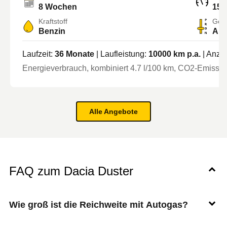
8 Wochen
158
Kraftstoff
Getr
Benzin
Aut
Laufzeit:
36
Monate
| Laufleistung:
10000
km p.a.
| Anza
Energieverbrauch, kombiniert
4.7
l/100 km
, CO2-Emission
Alle Angebote
FAQ zum Dacia Duster
Wie groß ist die Reichweite mit Autogas?