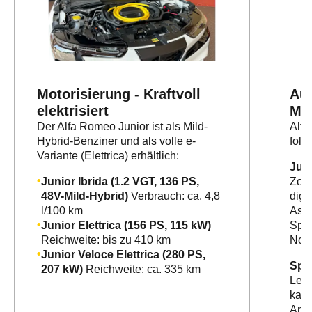
Motorisierung - Kraftvoll
Aus
elektrisiert
Mar
Der Alfa Romeo Junior ist als Mild-
Alfa
Hybrid-Benziner und als volle e-
folg
Variante (Elettrica) erhältlich:
Jun
Junior Ibrida (1.2 VGT, 136 PS,
Zoll
48V-Mild-Hybrid)
Verbrauch: ca. 4,8
digi
l/100 km
Assi
Junior Elettrica (156 PS, 115 kW)
Spur
Reichweite: bis zu 410 km
Notb
Junior Veloce Elettrica (280 PS,
Spe
207 kW)
Reichweite: ca. 335 km
Leic
kabe
Andr