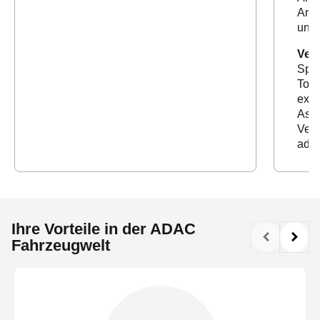
Ambi
und 
Velo
Spor
Tors
exkl
Assi
Verk
ada
Ihre Vorteile in der ADAC
Fahrzeugwelt