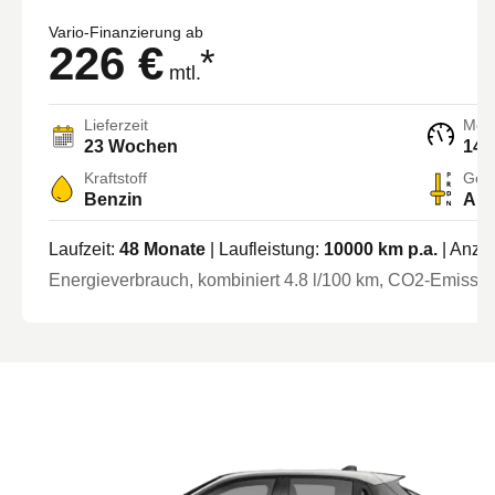
Vario-Finanzierung ab
226 €
*
mtl.
Lieferzeit
Moto
23 Wochen
145
Kraftstoff
Getr
Benzin
Aut
Laufzeit:
48
Monate
| Laufleistung:
10000
km p.a.
| Anza
Energieverbrauch, kombiniert
4.8
l/100 km
, CO2-Emission