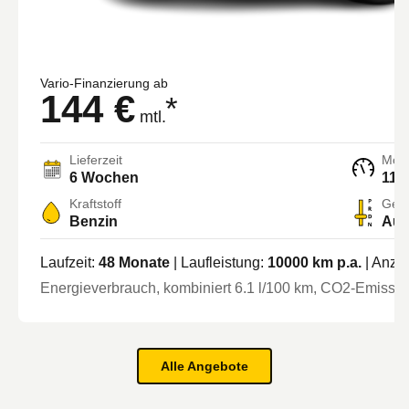
Vario-Finanzierung ab
144 €
*
mtl.
Lieferzeit
Moto
6 Wochen
114
Kraftstoff
Getr
Benzin
Aut
Laufzeit:
48
Monate
| Laufleistung:
10000
km p.a.
| Anza
Energieverbrauch, kombiniert
6.1
l/100 km
, CO2-Emission
Alle Angebote