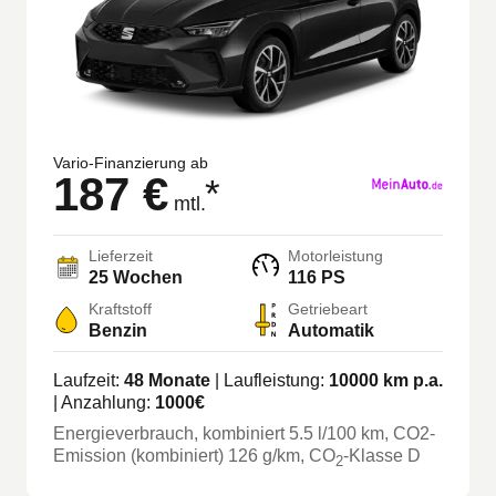
Vario-Finanzierung ab
187 €
*
mtl.
Lieferzeit
Motorleistung
25 Wochen
116 PS
Kraftstoff
Getriebeart
Benzin
Automatik
Laufzeit:
48
Monate
| Laufleistung:
10000
km p.a.
| Anzahlung:
1000
€
Energieverbrauch, kombiniert
5.5
l/100 km
, CO2-
Emission (kombiniert) 126 g/km
, CO
-Klasse
D
2