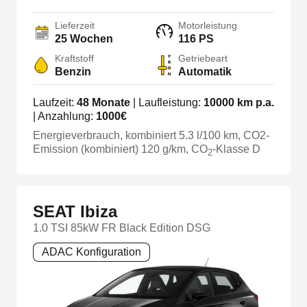
Lieferzeit
Motorleistung
25 Wochen
116 PS
Kraftstoff
Getriebeart
Benzin
Automatik
Laufzeit:
48
Monate
| Laufleistung:
10000
km p.a.
| Anzahlung:
1000
€
Energieverbrauch, kombiniert
5.3
l/100 km
, CO2-
Emission (kombiniert) 120 g/km
, CO
-Klasse
D
2
SEAT Ibiza
1.0 TSI 85kW FR Black Edition DSG
ADAC Konfiguration