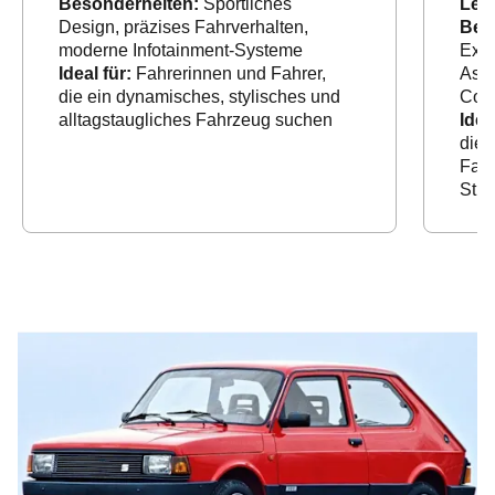
Besonderheiten:
Sportliches
Leis
Design, präzises Fahrverhalten,
Bes
moderne Infotainment‑Systeme
Exte
Ideal für:
Fahrerinnen und Fahrer,
Assi
die ein dynamisches, stylisches und
Cock
alltagstaugliches Fahrzeug suchen
Idea
die 
Fahr
Stre