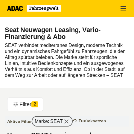
Zum
Hauptinhalt
springen
Seat Neuwagen Leasing, Vario-
Finanzierung & Abo
SEAT verbindet mediterranes Design, moderne Technik
und ein dynamisches Fahrgefühl zu Fahrzeugen, die den
Alltag spürbar beleben. Die Marke steht für sportliche
Linien, intuitive Bedienkonzepte und ein ausgewogenes
Verhältnis aus Komfort und Effizienz. Ob in der Stadt, auf
dem Weg zur Arbeit oder auf längeren Strecken – SEAT
Modelle bieten Fahrspaß mit Charakter. Dabei bleibt die
Marke stets nahbar und alltagstauglich, ohne auf moderne
Vernetzung und Sicherheit zu verzichten.
Filter
In der ADAC Fahrzeugwelt präsentieren wir Ihnen die
2
aktuelle Alfa Romeo Neufahrzeuge mit attraktiven
Finanzierungsmöglichkeiten wie
Leasing
,
Finanzierung
Zurücksetzen
Marke
:
SEAT
Aktive Filter
oder
Auto-Abo
.