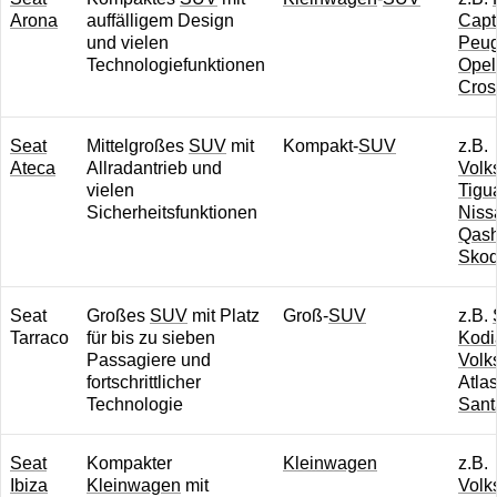
Arona
auffälligem Design
Capt
und vielen
Peug
Technologiefunktionen
Opel
Cros
Seat
Mittelgroßes
SUV
mit
Kompakt-
SUV
z.B.
Ateca
Allradantrieb und
Volk
vielen
Tigu
Sicherheitsfunktionen
Niss
Qash
Skod
Seat
Großes
SUV
mit Platz
Groß-
SUV
z.B.
Tarraco
für bis zu sieben
Kodi
Passagiere und
Volk
fortschrittlicher
Atla
Technologie
Sant
Seat
Kompakter
Kleinwagen
z.B.
Ibiza
Kleinwagen
mit
Volk