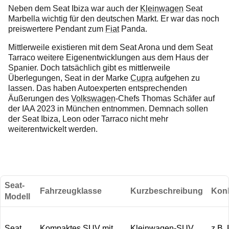
Neben dem Seat Ibiza war auch der
Kleinwagen
Seat
Marbella wichtig für den deutschen Markt. Er war das noch
preiswertere Pendant zum
Fiat
Panda.
Mittlerweile existieren mit dem Seat Arona und dem Seat
Tarraco weitere Eigenentwicklungen aus dem Haus der
Spanier. Doch tatsächlich gibt es mittlerweile
Überlegungen, Seat in der Marke
Cupra
aufgehen zu
lassen. Das haben Autoexperten entsprechenden
Äußerungen des
Volkswagen
-Chefs Thomas Schäfer auf
der IAA 2023 in München entnommen. Demnach sollen
der Seat Ibiza, Leon oder Tarraco nicht mehr
weiterentwickelt werden.
Seat-
Fahrzeugklasse
Kurzbeschreibung
Kon
Modell
Seat
Kompaktes
SUV
mit
Kleinwagen
-
SUV
z.B.