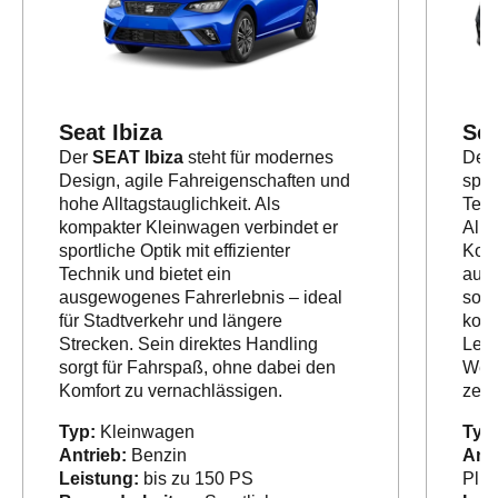
Seat Ibiza
Sea
Der
SEAT Ibiza
steht für modernes
Der
Design, agile Fahreigenschaften und
spor
hohe Alltagstauglichkeit. Als
Tech
kompakter Kleinwagen verbindet er
Allt
sportliche Optik mit effizienter
Komp
Technik und bietet ein
ausg
ausgewogenes Fahrerlebnis – ideal
sowo
für Stadtverkehr und längere
komf
Strecken. Sein direktes Handling
Leon
sorgt für Fahrspaß, ohne dabei den
Wert
Komfort zu vernachlässigen.
zeit
Typ:
Kleinwagen
Typ
Antrieb:
Benzin
Antr
Leistung:
bis zu 150 PS
Plug