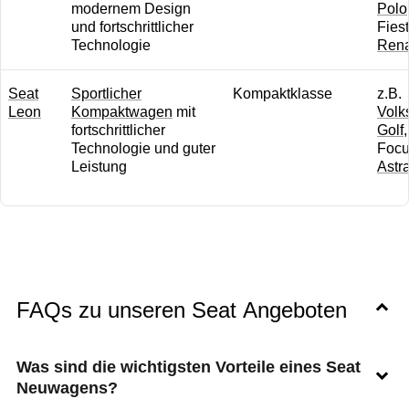
modernem Design
Polo
und fortschrittlicher
Fiest
Technologie
Rena
Seat
Sportlicher
Kompaktklasse
z .B.
Leon
Kompaktwagen
mit
Volk
fortschrittlicher
Golf
Technologie und guter
Focu
Leistung
Astr
FAQs zu unseren Seat Angeboten
Was sind die wichtigsten Vorteile eines Seat
Neuwagens?