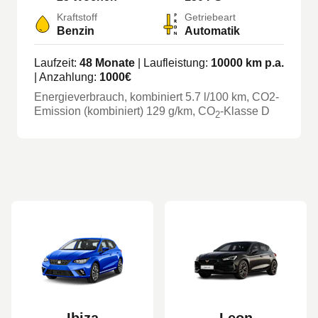
Kraftstoff
Getriebeart
Benzin
Automatik
Laufzeit:
48
Monate
| Laufleistung:
10000
km p.a.
| Anzahlung:
1000
€
Energieverbrauch, kombiniert
5.7
l/100 km
, CO2-
Emission (kombiniert) 129 g/km
, CO
-Klasse
D
2
Ibiza
Leon