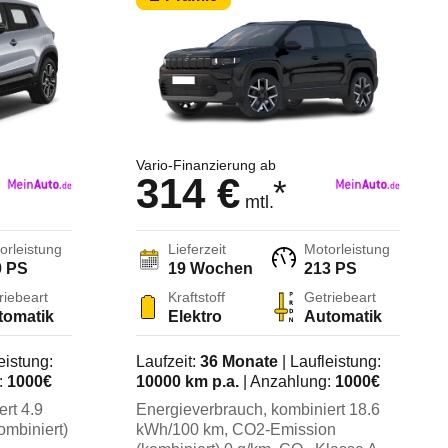
Dacia
DS Automobiles
Fiat
Vario-Finanzierung ab
Ford
314 €
*
mtl.
Hyundai
orleistung
Lieferzeit
Motorleistung
Jeep
0 PS
19 Wochen
213 PS
riebeart
Kraftstoff
Getriebeart
Kia
tomatik
Elektro
Automatik
Land Rover
eistung:
Laufzeit:
36
Monate
| Laufleistung:
:
1000
€
10000
km p.a.
| Anzahlung:
1000
€
Mazda
ert
4.9
Energieverbrauch, kombiniert
18.6
ombiniert)
kWh/100 km
, CO2-Emission
Mitsubishi