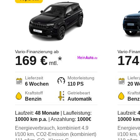
Vario-Finanzierung ab
Vario-Fina
169 €
174
*
mtl.
Lieferzeit
Motorleistung
Liefer
6 Wochen
110 PS
20 W
Kraftstoff
Getriebeart
Kraftst
Benzin
Automatik
Benz
Laufzeit:
48
Monate
| Laufleistung:
Laufzeit:
10000
km p.a.
| Anzahlung:
1000
€
10000
km 
Energieverbrauch, kombiniert
4.9
Energieve
l/100 km
, CO2-Emission (kombiniert)
l/100 km
,