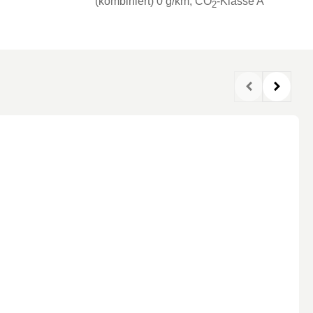
(kombiniert) 0 g/km
, CO
-Klasse
A
2
Nissan
Opel
Peugeot
Polestar
Porsche
Renault
SEAT
Skoda
smart
Suzuki