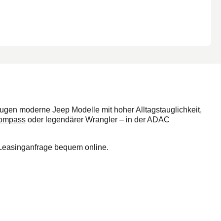
Toyota
Volkswagen
Volvo
ugen moderne Jeep Modelle mit hoher Alltagstauglichkeit,
ompass
oder legendärer Wrangler – in der ADAC
e Leasinganfrage bequem online.