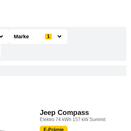
Marke
1
Alfa Romeo
Alpine
Audi
BMW
BYD
Jeep Compass
Citroën
Elektro 74 kWh 157 kW Summit
CUPRA
E-Prämie