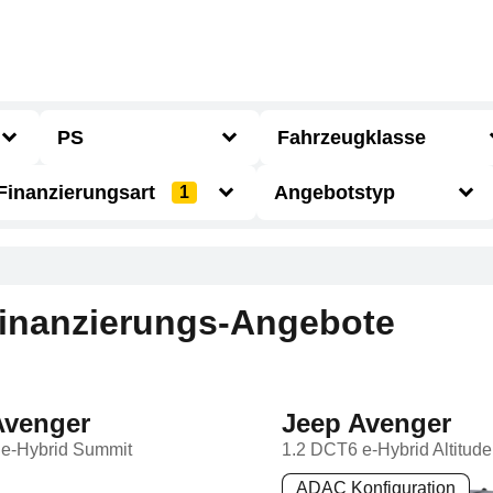
PS
Fahrzeugklasse
Finanzierungsart
Angebotstyp
1
Mini/Kleinwagen
ADAC Konfiguration
Kompaktwagen
Spar-Angebote
Finanzierungs-Angebote
Kombi
Herstelleraktion
Limousine
Avenger
Jeep Avenger
SUV/Geländewagen
e-Hybrid Summit
1.2 DCT6 e-Hybrid Altitude
ADAC Konfiguration