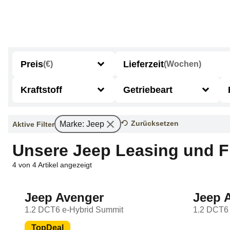
Preis
Lieferzeit
(€)
(Wochen)
Kraftstoff
Getriebeart
Benzin
Manuell
Zurücksetzen
Marke
:
Jeep
Aktive Filter
Diesel
Automatik
Unsere Jeep Leasing und 
4
von
4
Hybrid
Artikel angezeigt
Elektro
Jeep Avenger
Jeep 
1.2 DCT6 e-Hybrid Summit
1.2 DCT6 
TopDeal