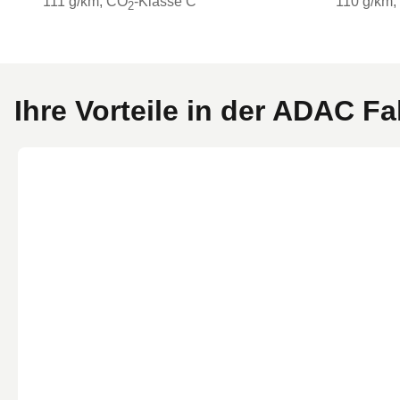
111 g/km
, CO
-Klasse
C
110 g/km
,
2
Ihre Vorteile in der ADAC F