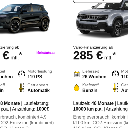
Van/Minivan
Nutzfahrzeug
Sportwagen/Coupé
nzierung ab
Vario-Finanzierung ab
 €
285 €
*
*
mtl.
mtl.
zeit
Motorleistung
Lieferzeit
Mot
ochen
110 PS
26 Wochen
11
off
Getriebeart
Kraftstoff
Get
in
Automatik
Benzin
Au
48
Monate
| Laufleistung:
Laufzeit:
48
Monate
| Laufl
p.a.
| Anzahlung:
1000
€
10000
km p.a.
| Anzahlung
rbrauch, kombiniert
4.9
Energieverbrauch, kombini
 CO2-Emission (kombiniert)
l/100 km
, CO2-Emission (k