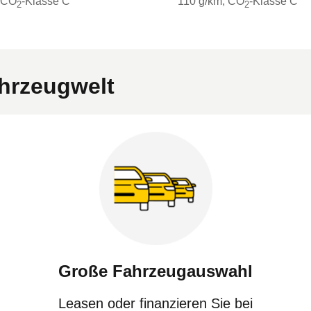
 CO
-Klasse
C
110 g/km
, CO
-Klasse
C
2
2
ahrzeugwelt
Große Fahrzeugauswahl
Leasen oder finanzieren Sie bei