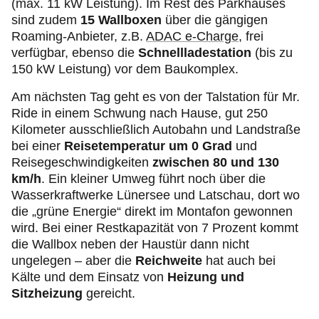
(max. 11 kW Leistung). Im Rest des Parkhauses
sind zudem
15 Wallboxen
über die gängigen
Roaming-Anbieter, z.B.
ADAC e-Charge
, frei
verfügbar, ebenso die
Schnellladestation
(bis zu
150 kW Leistung) vor dem Baukomplex.
Am nächsten Tag geht es von der Talstation für Mr.
Ride in einem Schwung nach Hause, gut 250
Kilometer ausschließlich Autobahn und Landstraße
bei einer
Reisetemperatur um 0 Grad
und
Reisegeschwindigkeiten
zwischen 80 und 130
km/h
. Ein kleiner Umweg führt noch über die
Wasserkraftwerke Lünersee und Latschau, dort wo
die „grüne Energie“ direkt im Montafon gewonnen
wird. Bei einer Restkapazität von 7 Prozent kommt
die Wallbox neben der Haustür dann nicht
ungelegen – aber die
Reichweite
hat auch bei
Kälte und dem Einsatz von
Heizung und
Sitzheizung
gereicht.