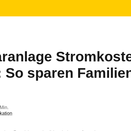
Zum
Hauptinhalt
springen
aranlage Stromkost
 So sparen Familien
 Min.
ation