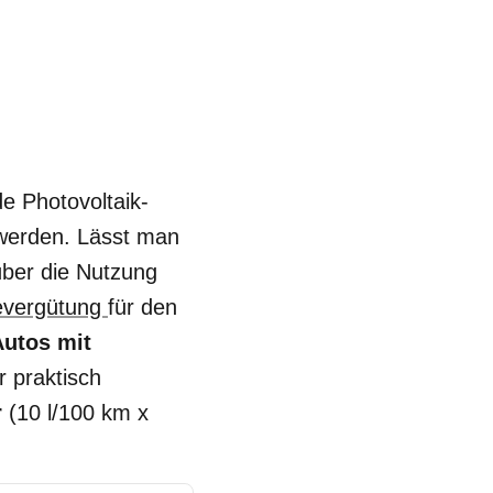
e Photovoltaik-
erden. Lässt man
über die Nutzung
evergütung
für den
Autos mit
 praktisch
r
(10 l/100 km x