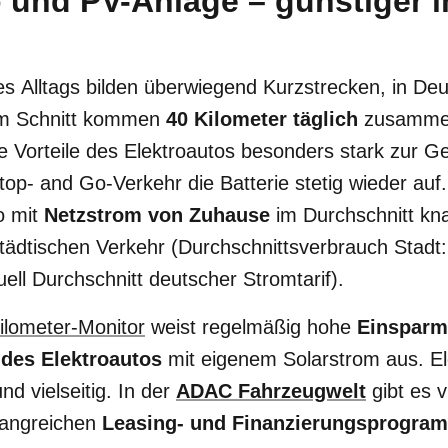
 und PV-Anlage – günstiger i
 Alltags bilden überwiegend Kurzstrecken, in Deu
im Schnitt kommen
40 Kilometer täglich
zusammen
 Vorteile des Elektroautos besonders stark zur G
top- and Go-Verkehr die Batterie stetig wieder auf.
o mit
Netzstrom von Zuhause
im Durchschnitt k
tädtischen Verkehr (Durchschnittsverbrauch Stadt:
ell Durchschnitt deutscher Stromtarif).
lometer-Monitor
weist regelmäßig hohe
Einsparm
 des Elektroautos
mit eigenem Solarstrom aus. E
 vielseitig. In der
ADAC Fahrzeugwelt
gibt es 
fangreichen
Leasing- und Finanzierungsprogra