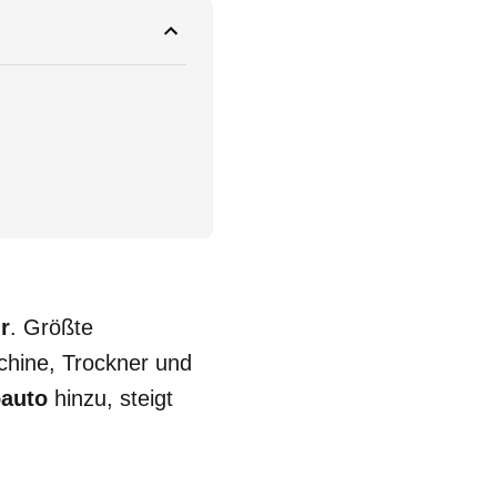
r
. Größte
chine, Trockner und
oauto
hinzu, steigt