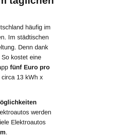
m täglichen
tschland häufig im
. Im städtischen
eltung. Denn dank
 So kostet eine
napp
fünf Euro pro
 circa 13 kWh x
öglichkeiten
lektroautos werden
viele Elektroautos
mm
.