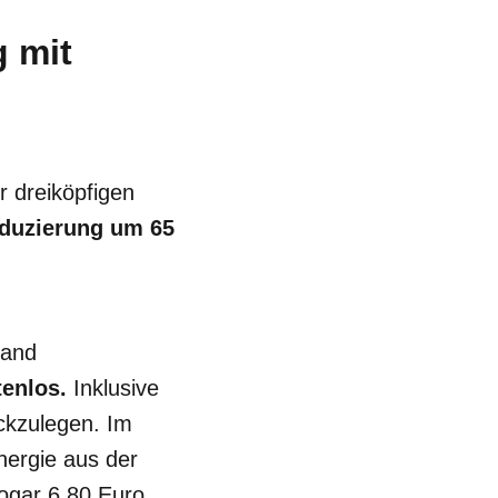
g mit
r dreiköpfigen
duzierung um 65
land
enlos.
Inklusive
ckzulegen. Im
nergie aus der
ogar 6,80 Euro.