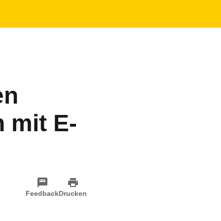
en
 mit E-
Feedback
Drucken