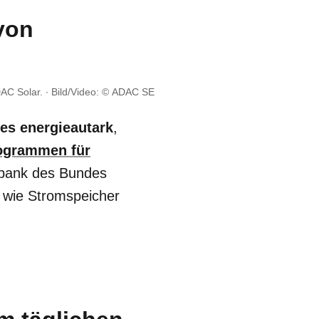
von
AC Solar. ∙ Bild/Video: © ADAC SE
es energieautark
,
rogrammen für
rbank des Bundes
wie Stromspeicher