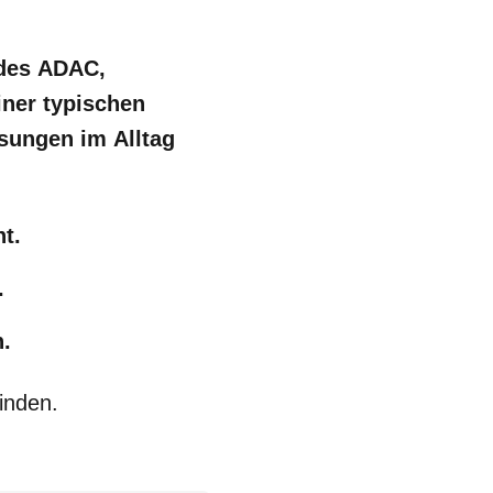
 des ADAC,
iner typischen
ösungen im Alltag
t.
.
n.
finden.