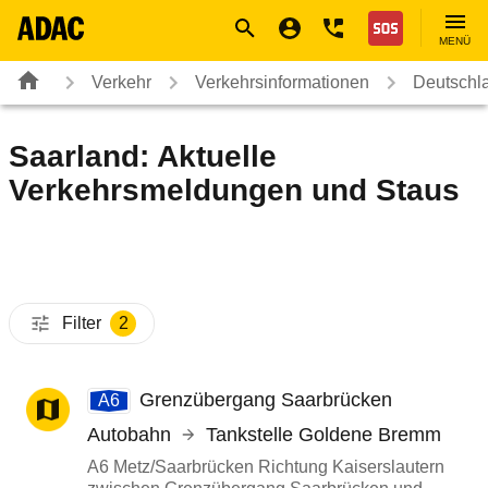
Navigation
Suche
Seiteninhalt
Fußzeile
Nothilfe
MENÜ
Verkehr
Verkehrsinformationen
Deutschl
Saarland: Aktuelle
Verkehrsmeldungen und Staus
Filter
2
Grenzübergang Saarbrücken
A6
Autobahn
Tankstelle Goldene Bremm
A6 Metz/Saarbrücken Richtung Kaiserslautern