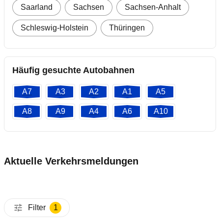
Saarland
Sachsen
Sachsen-Anhalt
Schleswig-Holstein
Thüringen
Häufig gesuchte Autobahnen
A7
A3
A2
A1
A5
A8
A9
A4
A6
A10
Aktuelle Verkehrsmeldungen
Filter
1