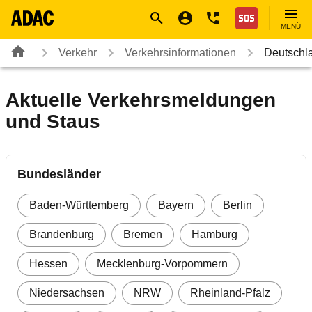
Navigation
Suche
Seiteninhalt
Fußzeile
Nothilfe
MENÜ
Verkehr
Verkehrsinformationen
Deutschl
Aktuelle Verkehrsmeldungen
und Staus
Bundesländer
Baden-Württemberg
Bayern
Berlin
Brandenburg
Bremen
Hamburg
Hessen
Mecklenburg-Vorpommern
Niedersachsen
NRW
Rheinland-Pfalz