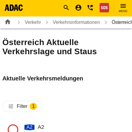
Navigation
Suche
Seiteninhalt
Fußzeile
Nothilfe
MENÜ
Verkehr
Verkehrsinformationen
Österreic
Österreich Aktuelle
Verkehrslage und Staus
Aktuelle Verkehrsmeldungen
Filter
1
A2
A2