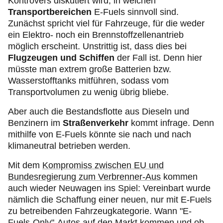
Kontrovers diskutiert wird, in welchen
Transportbereichen
E-Fuels
sinnvoll sind.
Zunächst spricht viel für Fahrzeuge, für die weder
ein Elektro- noch ein Brennstoffzellenantrieb
möglich erscheint. Unstrittig ist, dass dies bei
Flugzeugen und Schiffen
der Fall ist. Denn hier
müsste man extrem große Batterien bzw.
Wasserstofftanks mitführen, sodass vom
Transportvolumen zu wenig übrig bliebe.
Aber auch die Bestandsflotte aus Dieseln und
Benzinern im
Straßenverkehr
kommt infrage. Denn
mithilfe von E-Fuels könnte sie nach und nach
klimaneutral betrieben werden.
Mit dem
Kompromiss zwischen EU und
Bundesregierung zum Verbrenner-Aus
kommen
auch wieder Neuwagen ins Spiel: Vereinbart wurde
nämlich die Schaffung einer neuen, nur mit E-Fuels
zu betreibenden Fahrzeugkategorie. Wann "E-
Fuels-Only"-Autos auf den Markt kommen und ob