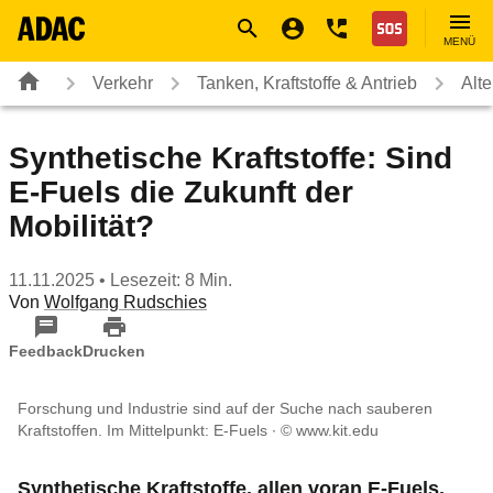
Navigation
Suche
Seiteninhalt
Fußzeile
Nothilfe
MENÜ
Verkehr
Tanken, Kraftstoffe & Antrieb
Alte
Synthetische Kraftstoffe: Sind
E-Fuels die Zukunft der
Mobilität?
11.11.2025
• Lesezeit: 8 Min.
Von
Wolfgang Rudschies
Feedback
Drucken
Forschung und Industrie sind auf der Suche nach sauberen
Kraftstoffen. Im Mittelpunkt: E-Fuels
© www.kit.edu
Synthetische Kraftstoffe, allen voran E-Fuels,