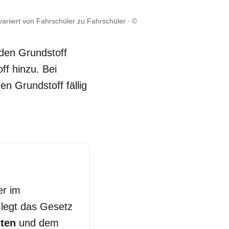
ariiert von Fahrschüler zu Fahrschüler
©
 den Grundstoff
f hinzu. Bei
n Grundstoff fällig
er im
legt das Gesetz
iten
und dem