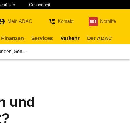
 schützen
Gesundheit
Mein ADAC
Kontakt
Nothilfe
 Finanzen
Services
Verkehr
Der ADAC
stunden, Son…
n und
t?