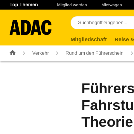
Navigation
Suche
Seiteninhalt
Fußzeile
Top Themen
Mitglied werden
Mietwagen
Mitgliedschaft
Reise &
Verkehr
Rund um den Führerschein
Führers
Fahrstu
Theorie