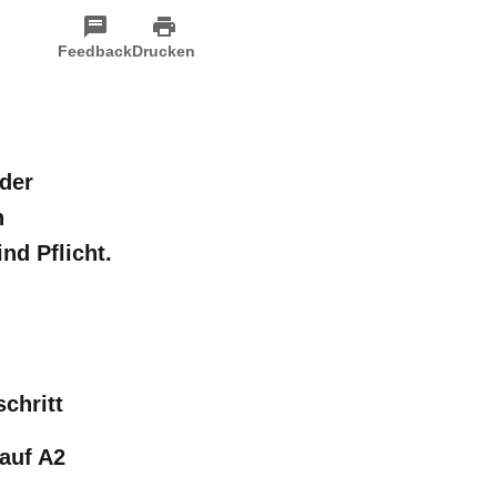
Feedback
Drucken
 der
h
nd Pflicht.
chritt
auf A2