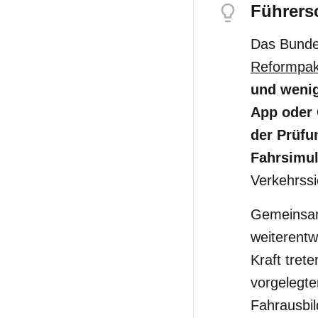
Führers
Das Bunde
Reformpak
und wenig
App oder 
der Prüfu
Fahrsimul
Verkehrssi
Gemeinsam
weiterentw
Kraft tret
vorgelegte
Fahrausbil