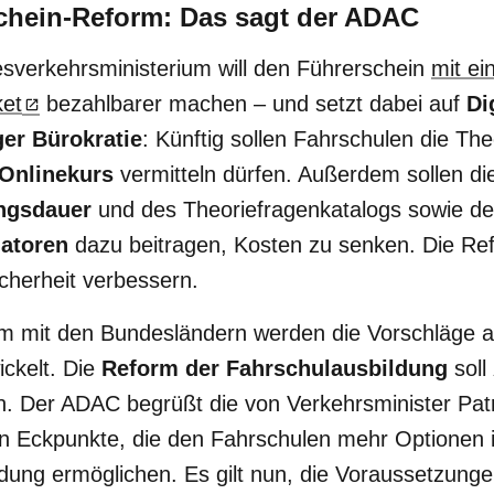
chein-Reform: Das sagt der ADAC
sverkehrsministerium will den Führerschein
mit e
et
bezahlbarer machen – und setzt dabei auf
Di
er Bürokratie
: Künftig sollen Fahrschulen die Th
Onlinekurs
vermitteln dürfen. Außerdem sollen d
ngsdauer
und des Theoriefragenkatalogs sowie de
atoren
dazu beitragen, Kosten zu senken. Die Ref
cherheit verbessern.
 mit den Bundesländern werden die Vorschläge ak
ickelt. Die
Reform der Fahrschulausbildung
soll
en. Der ADAC begrüßt die von Verkehrsminister Pat
n Eckpunkte, die den Fahrschulen mehr Optionen 
dung ermöglichen. Es gilt nun, die Voraussetzunge