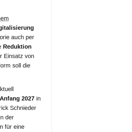
inem
gitalisierung
eorie auch per
ie
Reduktion
r Einsatz von
orm soll die
tuell
Anfang 2027
in
rick Schnieder
in der
n für eine