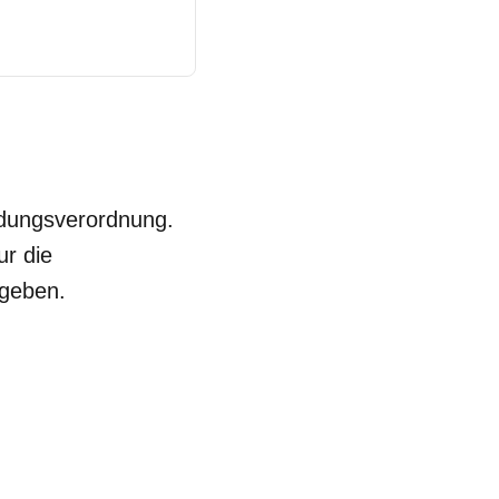
ldungsverordnung.
ur die
egeben.