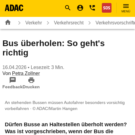
Navigation
Suche
Seiteninhalt
Fußzeile
Nothilfe
MENÜ
Verkehr
Verkehrsrecht
Verkehrsvorschrif
Bus überholen: So geht's
richtig
16.04.2026
• Lesezeit: 3 Min.
Von
Petra Zollner
Feedback
Drucken
An stehenden Bussen müssen Autofahrer besonders vorsichtig
vorbeifahren
© ADAC/Martin Hangen
Dürfen Busse an Haltestellen überholt werden?
Was ist vorgeschrieben, wenn der Bus die