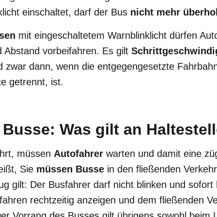
licht einschaltet, darf der Bus
nicht mehr überho
sen
mit eingeschaltetem Warnblinklicht dürfen Auto
 Abstand vorbeifahren. Es gilt
Schrittgeschwindig
d zwar dann, wenn die entgegengesetzte Fahrbahn n
e getrennt, ist.
 Busse: Was gilt an Haltestel
ährt, müssen
Autofahrer
warten und damit eine züg
eißt, Sie
müssen Busse
in den fließenden Verkeh
 gilt: Der Busfahrer darf nicht blinken und sofort
ufahren rechtzeitig anzeigen und dem fließenden V
er Vorrang des Busses gilt übrigens sowohl beim 