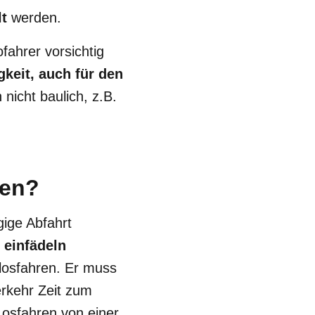
lt
werden.
fahrer vorsichtig
keit, auch für den
icht baulich, z.B.
len?
ige Abfahrt
r
einfädeln
 losfahren. Er muss
erkehr Zeit zum
Losfahren von einer