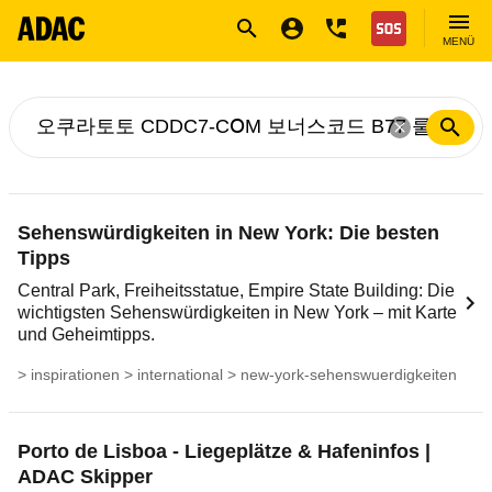
Navigation
Suche
Seiteninhalt
Fußzeile
Nothilfe
MENÜ
Suche nach ...
Sehenswürdigkeiten in New York: Die besten
Tipps
Central Park, Freiheitsstatue, Empire State Building: Die
wichtigsten Sehenswürdigkeiten in New York – mit Karte
und Geheimtipps.
ung > inspirationen > international > new-york-sehenswuerdigkeiten
Porto de Lisboa - Liegeplätze & Hafeninfos |
ADAC Skipper