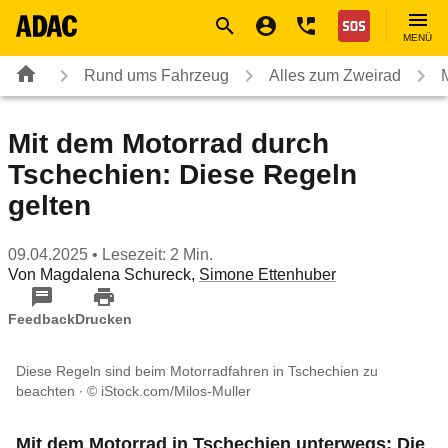
Navigation
Suche
Seiteninhalt
Fußzeile
Nothilfe
MENÜ
Rund ums Fahrzeug
Alles zum Zweirad
Mit dem Motorrad durch
Tschechien: Diese Regeln
gelten
09.04.2025
• Lesezeit: 2 Min.
Von
Magdalena Schureck
,
Simone Ettenhuber
Feedback
Drucken
Diese Regeln sind beim Motorradfahren in Tschechien zu
beachten
© iStock.com/Milos-Muller
Mit dem Motorrad in Tschechien unterwegs: Die