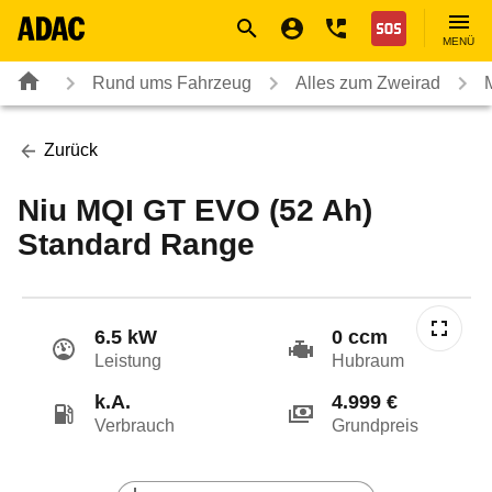
Navigation
Suche
Seiteninhalt
Fußzeile
Nothilfe
MENÜ
Rund ums Fahrzeug
Alles zum Zweirad
Zurück
Niu MQI GT EVO (52 Ah)
Standard Range
6.5 kW
0 ccm
Leistung
Hubraum
k.A.
4.999 €
Verbrauch
Grundpreis