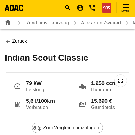
Navigation
Suche
Seiteninhalt
Fußzeile
Nothilfe
MENÜ
Rund ums Fahrzeug
Alles zum Zweirad
Zurück
Indian Scout Classic
79 kW
1.250 ccm
Leistung
Hubraum
5,6 l/100km
15.690 €
Verbrauch
Grundpreis
Zum Vergleich hinzufügen