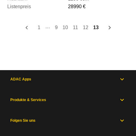
Leistung
28990 €
Hubraum
…
1
9
10
11
12
13
Listenpreis
Zum Vergleich hinzufügen
ADAC Apps
Produkte & Services
Folgen Sie uns