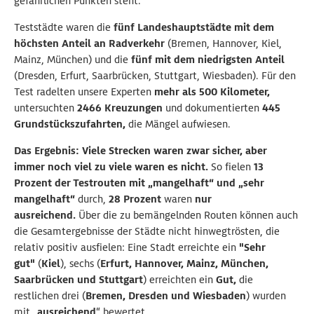
gefährlichen Punkten steht.
Teststädte waren die
fünf Landeshauptstädte mit dem
höchsten Anteil an Radverkehr
(Bremen, Hannover, Kiel,
Mainz, München) und die
fünf mit dem niedrigsten Anteil
(Dresden, Erfurt, Saarbrücken, Stuttgart, Wiesbaden). Für den
Test radelten unsere Experten
mehr als 500 Kilometer,
untersuchten
2466 Kreuzungen
und dokumentierten
445
Grundstückszufahrten,
die Mängel aufwiesen.
Das Ergebnis:
Viele Strecken waren zwar sicher, aber
immer noch viel zu viele waren es nicht.
So fielen
13
Prozent der Testrouten mit „mangelhaft“ und „sehr
mangelhaft“
durch,
28 Prozent
waren
nur
ausreichend.
Über die zu bemängelnden Routen können auch
die Gesamtergebnisse der Städte nicht hinwegtrösten, die
relativ positiv ausfielen: Eine Stadt erreichte ein
"Sehr
gut"
(
Kiel
), sechs (
Erfurt, Hannover, Mainz, München,
Saarbrücken und Stuttgart
) erreichten ein
Gut,
die
restlichen drei (
Bremen, Dresden und Wiesbaden
) wurden
mit „
ausreichend
“ bewertet.