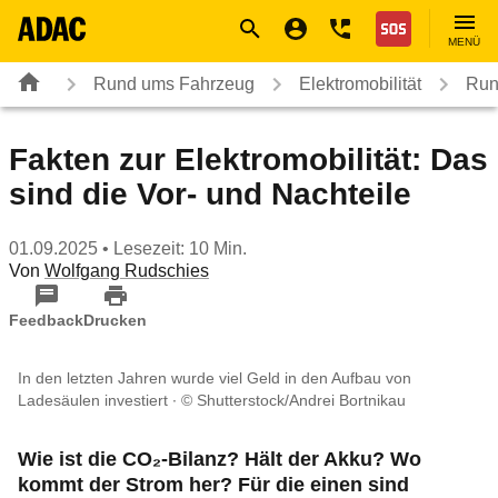
Navigation
Suche
Seiteninhalt
Fußzeile
Nothilfe
MENÜ
Rund ums Fahrzeug
Elektromobilität
Run
Fakten zur Elektromobilität: Das
sind die Vor- und Nachteile
01.09.2025
• Lesezeit: 10 Min.
Von
Wolfgang Rudschies
Feedback
Drucken
In den letzten Jahren wurde viel Geld in den Aufbau von
Ladesäulen investiert
© Shutterstock/Andrei Bortnikau
Wie ist die CO₂-Bilanz? Hält der Akku? Wo
kommt der Strom her? Für die einen sind