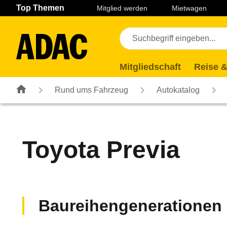
Navigation
Suche
Seiteninhalt
Fußzeile
Top Themen
Mitglied werden
Mietwagen
Mitgliedschaft
Reise &
Rund ums Fahrzeug
Autokatalog
Toyota
Previa
Baureihengenerationen