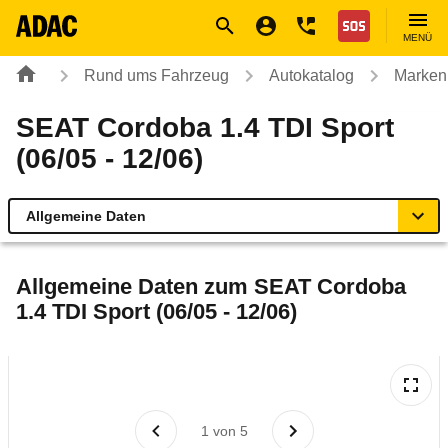
Navigation
Suche
Seiteninhalt
Fußzeile
Nothilfe
MENÜ
Rund ums Fahrzeug
Autokatalog
Marken
SEAT Cordoba 1.4 TDI Sport
(06/05 - 12/06)
Allgemeine Daten
Allgemeine Daten
Allgemeine Daten zum
SEAT Cordoba
1.4 TDI Sport (06/05 - 12/06)
Technische Daten
Ähnliche Autotests
Laufende Kosten
1
von
5