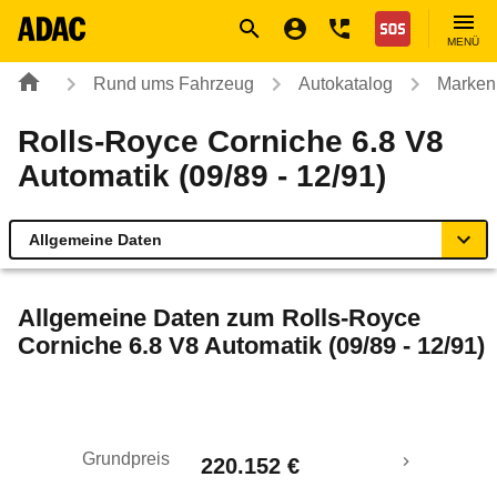
Navigation
Suche
Seiteninhalt
Fußzeile
Nothilfe
MENÜ
Rund ums Fahrzeug
Autokatalog
Marken
Rolls-Royce Corniche 6.8 V8
Automatik (09/89 - 12/91)
Allgemeine Daten
Allgemeine Daten
Allgemeine Daten zum
Rolls-Royce
Corniche 6.8 V8 Automatik (09/89 - 12/91)
Technische Daten
Rückrufe & Mängel
Grundpreis
220.152 €