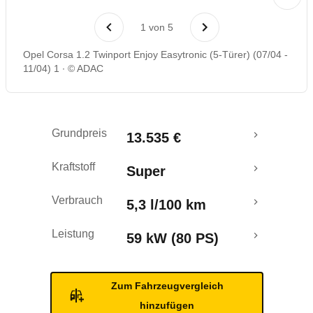
Laufende Kosten
1
von
5
Rückrufe & Mängel
Opel Corsa 1.2 Twinport Enjoy Easytronic (5-Türer) (07/04 -
11/04) 1
© ADAC
Grundpreis
13.535 €
Kraftstoff
Super
Verbrauch
5,3 l/100 km
Leistung
59 kW (80 PS)
Zum Fahrzeugvergleich
hinzufügen