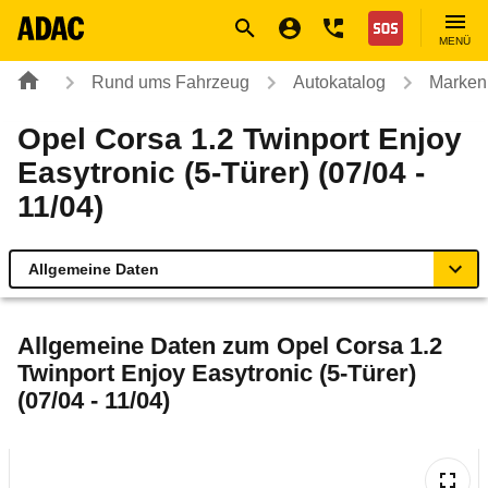
Navigation
Suche
Seiteninhalt
Fußzeile
Nothilfe
MENÜ
Rund ums Fahrzeug
Autokatalog
Marken
Opel Corsa 1.2 Twinport Enjoy
Easytronic (5-Türer) (07/04 -
11/04)
Allgemeine Daten
Allgemeine Daten
Allgemeine Daten zum
Opel Corsa 1.2
Twinport Enjoy Easytronic (5-Türer)
Technische Daten
(07/04 - 11/04)
Ähnliche Autotests