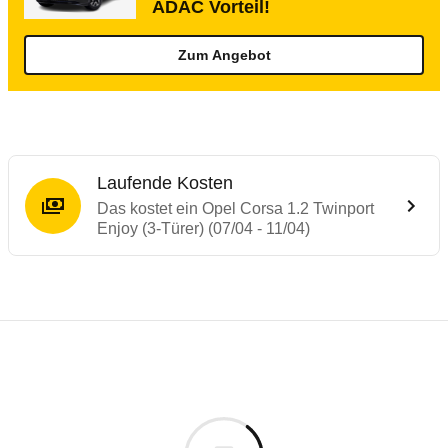
ADAC Vorteil!
Zum Angebot
Laufende Kosten
Das kostet ein Opel Corsa 1.2 Twinport
Enjoy (3-Türer) (07/04 - 11/04)
Testergebnisse von ähnlichen Autos
Laufende Kosten
Rückrufe & Mängel des Opel Corsa
Technische Daten des
Opel Corsa 1.2 Twin
Hier finden Sie eine Übersicht aller Autotests aus de
Individuelle Berechnung
Berechnung
€