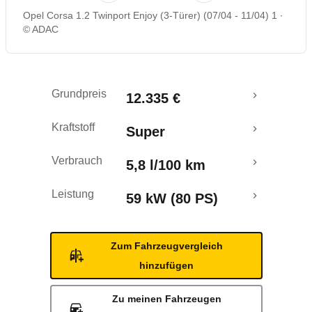
Opel Corsa 1.2 Twinport Enjoy (3-Türer) (07/04 - 11/04) 1
Rückrufe & Mängel
© ADAC
Grundpreis
12.335 €
Kraftstoff
Super
Verbrauch
5,8 l/100 km
Leistung
59 kW (80 PS)
Zum Fahrzeugvergleich
hinzufügen
Zu meinen Fahrzeugen