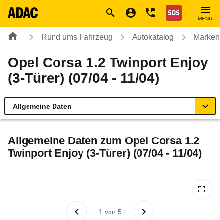
Navigation
Suche
Seiteninhalt
Fußzeile
Nothilfe
MENÜ
Rund ums Fahrzeug
Autokatalog
Marken
Opel Corsa 1.2 Twinport Enjoy
(3-Türer) (07/04 - 11/04)
Allgemeine Daten
Allgemeine Daten
Allgemeine Daten zum
Opel Corsa 1.2
Twinport Enjoy (3-Türer) (07/04 - 11/04)
Technische Daten
Ähnliche Autotests
Laufende Kosten
1
von
5