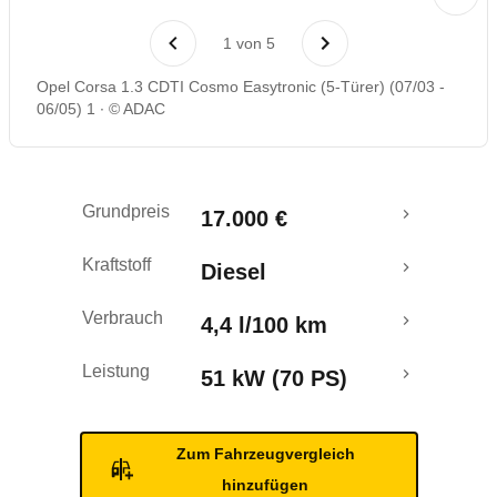
Laufende Kosten
1
von
5
Rückrufe & Mängel
Opel Corsa 1.3 CDTI Cosmo Easytronic (5-Türer) (07/03 -
06/05) 1
© ADAC
Grundpreis
17.000 €
Kraftstoff
Diesel
Verbrauch
4,4 l/100 km
Leistung
51 kW (70 PS)
Zum Fahrzeugvergleich
hinzufügen