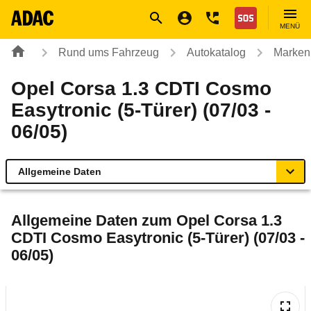
Navigation
Suche
Seiteninhalt
Fußzeile
Nothilfe
MENÜ
Rund ums Fahrzeug
Autokatalog
Marken
Opel Corsa 1.3 CDTI Cosmo
Easytronic (5-Türer) (07/03 -
06/05)
Allgemeine Daten
Allgemeine Daten
Allgemeine Daten zum
Opel Corsa 1.3
CDTI Cosmo Easytronic (5-Türer) (07/03 -
Technische Daten
06/05)
Ähnliche Autotests