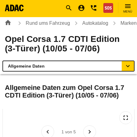
Navigation
Suche
Seiteninhalt
Fußzeile
Nothilfe
MENÜ
Rund ums Fahrzeug
Autokatalog
Marken
Opel Corsa 1.7 CDTI Edition
(3-Türer) (10/05 - 07/06)
Allgemeine Daten
Allgemeine Daten
Allgemeine Daten zum
Opel Corsa 1.7
CDTI Edition (3-Türer) (10/05 - 07/06)
Technische Daten
Ähnliche Autotests
Laufende Kosten
1
von
5