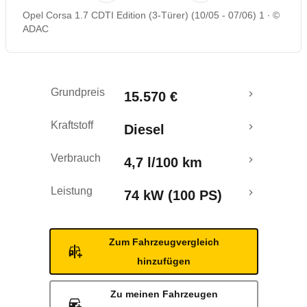
Opel Corsa 1.7 CDTI Edition (3-Türer) (10/05 - 07/06) 1
©
Rückrufe & Mängel
ADAC
Grundpreis
15.570 €
Kraftstoff
Diesel
Verbrauch
4,7 l/100 km
Leistung
74 kW (100 PS)
Zum Fahrzeugvergleich
hinzufügen
Zu meinen Fahrzeugen