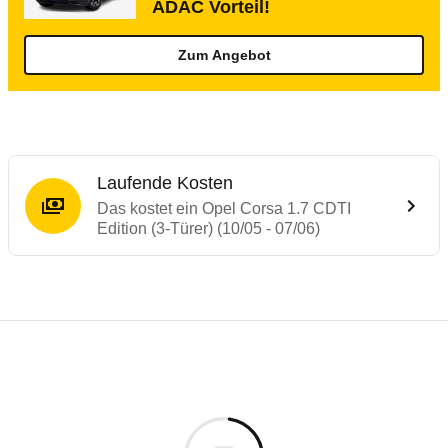
ADAC Vorteil!
Zum Angebot
Laufende Kosten
Das kostet ein Opel Corsa 1.7 CDTI
Edition (3-Türer) (10/05 - 07/06)
Testergebnisse von ähnlichen Autos
Laufende Kosten
Rückrufe & Mängel des Opel Corsa
Technische Daten des
Opel Corsa 1.7 CDTI
Hier finden Sie eine Übersicht aller Autotests aus de
Individuelle Berechnung
Berechnung
€