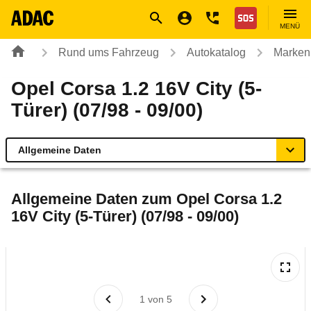
Navigation
Suche
Seiteninhalt
Fußzeile
Nothilfe
MENÜ
Rund ums Fahrzeug
Autokatalog
Marken
Opel Corsa 1.2 16V City (5-
Türer) (07/98 - 09/00)
Allgemeine Daten
Allgemeine Daten
Allgemeine Daten zum
Opel Corsa 1.2
16V City (5-Türer) (07/98 - 09/00)
Technische Daten
Laufende Kosten
Rückrufe & Mängel
1
von
5