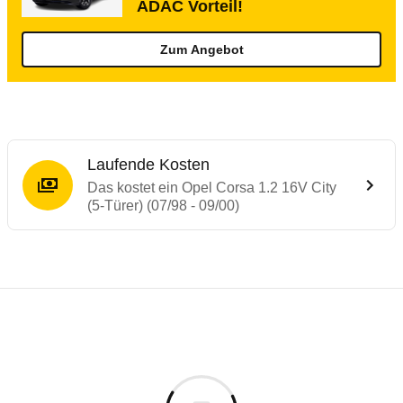
ADAC Vorteil!
Zum Angebot
Laufende Kosten
Das kostet ein Opel Corsa 1.2 16V City
(5-Türer) (07/98 - 09/00)
Laufende Kosten
Rückrufe & Mängel des Opel Corsa
Technische Daten des
Opel Corsa 1.2 16V 
Individuelle Berechnung
Berechnung
€