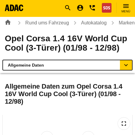
Navigation
Suche
Seiteninhalt
Fußzeile
Nothilfe
MENÜ
Rund ums Fahrzeug
Autokatalog
Marken
Opel Corsa 1.4 16V World Cup
Cool (3-Türer) (01/98 - 12/98)
Allgemeine Daten
Allgemeine Daten
Allgemeine Daten zum
Opel Corsa 1.4
16V World Cup Cool (3-Türer) (01/98 -
Technische Daten
12/98)
Laufende Kosten
Rückrufe & Mängel