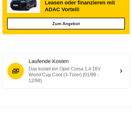
Leasen oder finanzieren mit
ADAC Vorteil!
Zum Angebot
Laufende Kosten
Das kostet ein Opel Corsa 1.4 16V
World Cup Cool (3-Türer) (01/98 -
12/98)
Laufende Kosten
Rückrufe & Mängel des Opel Corsa
Technische Daten des
Opel Corsa 1.4 16V