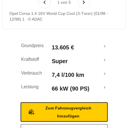
1
von
5
Opel Corsa 1.4 16V World Cup Cool (3-Türer) (01/98 -
12/98) 1
© ADAC
Grundpreis
13.605 €
Kraftstoff
Super
Verbrauch
7,4 l/100 km
Leistung
66 kW (90 PS)
Zum Fahrzeugvergleich
hinzufügen