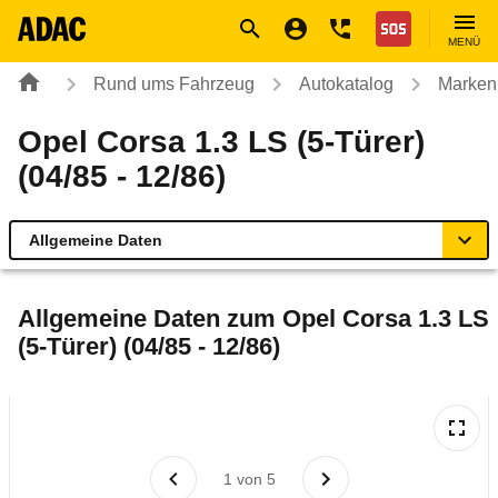
Navigation
Suche
Seiteninhalt
Fußzeile
Nothilfe
MENÜ
Rund ums Fahrzeug
Autokatalog
Marken
Opel Corsa 1.3 LS (5-Türer)
(04/85 - 12/86)
Allgemeine Daten
Allgemeine Daten
Allgemeine Daten zum
Opel Corsa 1.3 LS
(5-Türer) (04/85 - 12/86)
Technische Daten
Laufende Kosten
Rückrufe & Mängel
1
von
5