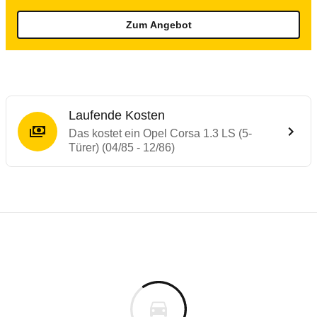
Zum Angebot
Laufende Kosten
Das kostet ein Opel Corsa 1.3 LS (5-
Türer) (04/85 - 12/86)
Laufende Kosten
Rückrufe & Mängel des Opel Corsa
Technische Daten des
Opel Corsa 1.3 LS (
Individuelle Berechnung
Berechnung
Keine gemeldeten Mängel
is