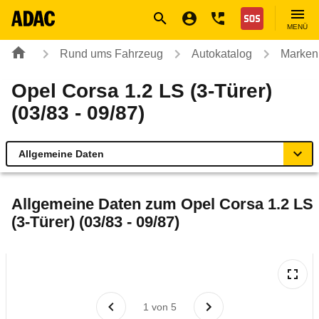
Navigation
Suche
Seiteninhalt
Fußzeile
Nothilfe
MENÜ
Rund ums Fahrzeug
Autokatalog
Marken
Opel Corsa 1.2 LS (3-Türer)
(03/83 - 09/87)
Allgemeine Daten
Allgemeine Daten
Allgemeine Daten zum
Opel Corsa 1.2 LS
(3-Türer) (03/83 - 09/87)
Technische Daten
Laufende Kosten
Rückrufe & Mängel
1
von
5