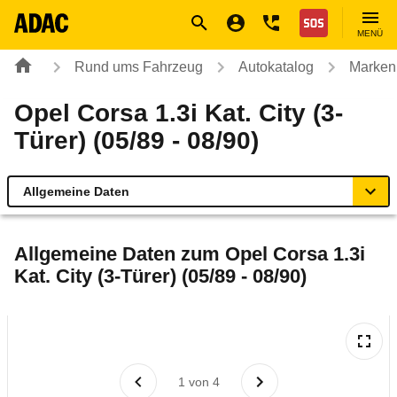
Navigation
Suche
Seiteninhalt
Fußzeile
Nothilfe
MENÜ
Rund ums Fahrzeug
Autokatalog
Marken
Opel Corsa 1.3i Kat. City (3-
Türer) (05/89 - 08/90)
Allgemeine Daten
Allgemeine Daten
Allgemeine Daten zum
Opel Corsa 1.3i
Kat. City (3-Türer) (05/89 - 08/90)
Technische Daten
Laufende Kosten
Rückrufe & Mängel
1
von
4