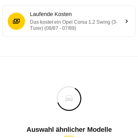
Laufende Kosten
Das kostet ein Opel Corsa 1.2 Swing (3-
Türer) (08/87 - 07/89)
Laufende Kosten
Rückrufe & Mängel des Opel Corsa
Technische Daten des
Opel Corsa 1.2 Swin
Individuelle Berechnung
Berechnung
Keine gemeldeten Mängel
is
k.A.
Fahrzeugpreis
Aktuell liegen uns keine Informationen zu Mängeln vo
ch
Zur Mängelmeldung
Haltedauer
5 PS)
Auswahl ähnlicher Modelle