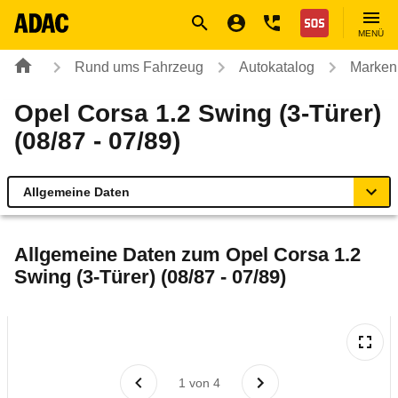
Navigation
Suche
Seiteninhalt
Fußzeile
Nothilfe
MENÜ
Rund ums Fahrzeug
Autokatalog
Marken
Opel Corsa 1.2 Swing (3-Türer)
(08/87 - 07/89)
Allgemeine Daten
Allgemeine Daten
Allgemeine Daten zum
Opel Corsa 1.2
Swing (3-Türer) (08/87 - 07/89)
Technische Daten
Laufende Kosten
Rückrufe & Mängel
1
von
4