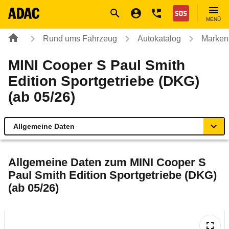
Navigation
Suche
Seiteninhalt
Fußzeile
Nothilfe
MENÜ
Rund ums Fahrzeug
Autokatalog
Marken
MINI Cooper S Paul Smith
Edition Sportgetriebe (DKG)
(ab 05/26)
Allgemeine Daten
Allgemeine Daten
Allgemeine Daten zum
MINI Cooper S
Paul Smith Edition Sportgetriebe (DKG)
Technische Daten
(ab 05/26)
Ähnliche Autotests