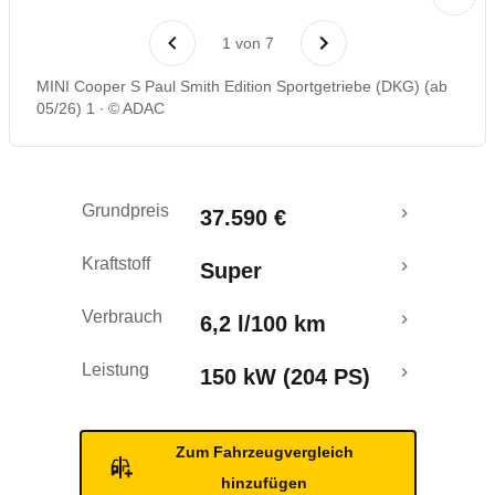
Laufende Kosten
1
von
7
Rückrufe & Mängel
MINI Cooper S Paul Smith Edition Sportgetriebe (DKG) (ab
05/26) 1
© ADAC
Crashtest
Grundpreis
37.590 €
Kraftstoff
Super
Verbrauch
6,2 l/100 km
Leistung
150 kW (204 PS)
Zum Fahrzeugvergleich
hinzufügen