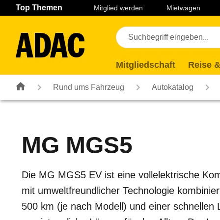
Navigation
Suche
Seiteninhalt
Fußzeile
Top Themen
Mitglied werden
Mietwagen
Mitgliedschaft
Reise &
Rund ums Fahrzeug
Autokatalog
MG
MGS5
Die MG MGS5 EV ist eine vollelektrische Ko
mit umweltfreundlicher Technologie kombiniert
500 km (je nach Modell) und einer schnellen L