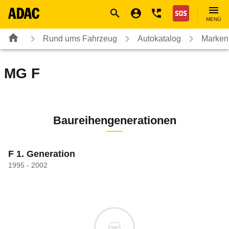
Navigation
Suche
Seiteninhalt
Fußzeile
Nothilfe
MENÜ
Rund ums Fahrzeug
Autokatalog
Marken
MG
F
Baureihengenerationen
F 1. Generation
1995 - 2002