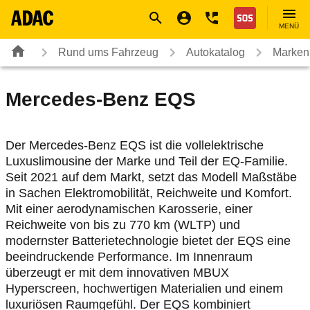
Navigation
Suche
Seiteninhalt
Fußzeile
Nothilfe
MENÜ
Rund ums Fahrzeug
Autokatalog
Marken
Mercedes-Benz
EQS
Der Mercedes-Benz EQS ist die vollelektrische
Luxuslimousine der Marke und Teil der EQ-Familie.
Seit 2021 auf dem Markt, setzt das Modell Maßstäbe
in Sachen Elektromobilität, Reichweite und Komfort.
Mit einer aerodynamischen Karosserie, einer
Reichweite von bis zu 770 km (WLTP) und
modernster Batterietechnologie bietet der EQS eine
beeindruckende Performance. Im Innenraum
überzeugt er mit dem innovativen MBUX
Hyperscreen, hochwertigen Materialien und einem
luxuriösen Raumgefühl. Der EQS kombiniert