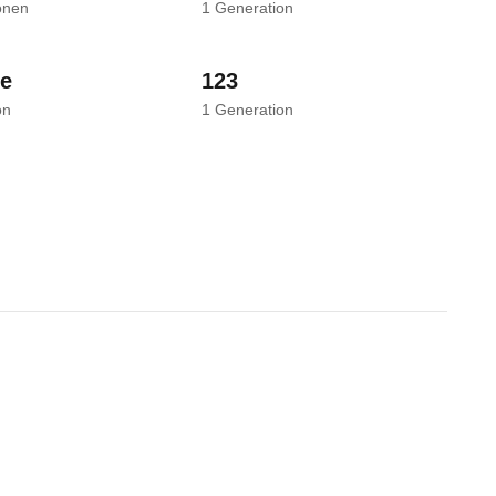
onen
1
Generation
se
123
on
1
Generation