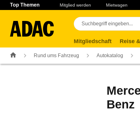
Navigation
Suche
Seiteninhalt
Fußzeile
Top Themen
Mitglied werden
Mietwagen
Mitgliedschaft
Reise &
Rund ums Fahrzeug
Autokatalog
Merce
Benz