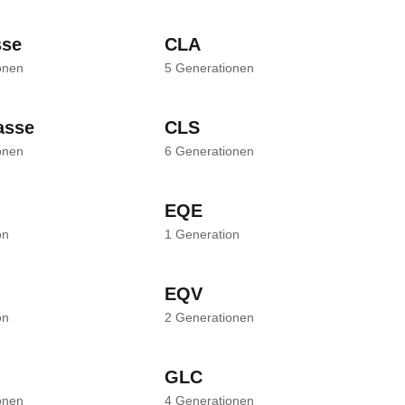
sse
CLA
onen
5
Generationen
asse
CLS
onen
6
Generationen
EQE
on
1
Generation
EQV
on
2
Generationen
GLC
onen
4
Generationen