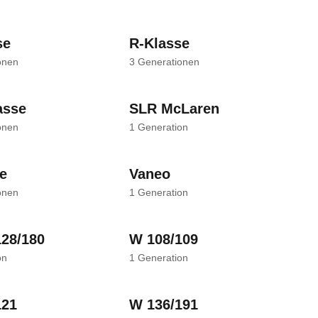
se
R-Klasse
onen
3
Generationen
asse
SLR McLaren
onen
1
Generation
e
Vaneo
onen
1
Generation
128/180
W 108/109
on
1
Generation
121
W 136/191