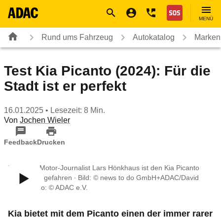
Navigation
Suche
Seiteninhalt
Fußzeile
Nothilfe
MENÜ
Rund ums Fahrzeug
Autokatalog
Marken
Test Kia Picanto (2024): Für die
Stadt ist er perfekt
16.01.2025
• Lesezeit: 8 Min.
Von
Jochen Wieler
Feedback
Drucken
Im Video: Motor-Journalist Lars Hönkhaus ist den Kia Picanto
ausführlich gefahren ∙ Bild: © news to do GmbH+ADAC/David
Klein, Video: © ADAC e.V.
Kia bietet mit dem Picanto einen der immer rarer