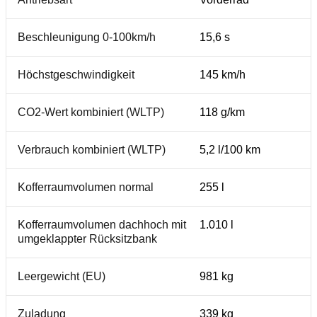
Beschleunigung 0-100km/h
15,6 s
Höchstgeschwindigkeit
145 km/h
CO2-Wert kombiniert (WLTP)
118 g/km
Verbrauch kombiniert (WLTP)
5,2 l/100 km
Kofferraumvolumen normal
255 l
Kofferraumvolumen dachhoch mit
1.010 l
umgeklappter Rücksitzbank
Leergewicht (EU)
981 kg
Zuladung
339 kg