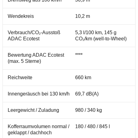
Wendekreis
10,2 m
Verbrauch/CO₂-Ausstoß
5,3 l/100 km, 145 g
ADAC Ecotest
CO₂/km (well-to-Wheel)
Bewertung ADAC Ecotest
****
(max. 5 Sterne)
Reichweite
660 km
Innengeräusch bei 130 km/h
69,7 dB(A)
Leergewicht / Zuladung
980 / 340 kg
Kofferraumvolumen normal /
180 / 480 / 845 l
geklappt / dachhoch