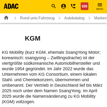
Navigation
Suche
Seiteninhalt
Fußzeile
Nothilfe
MENÜ
Rund ums Fahrzeug
Autokatalog
Marken
KGM
KG Mobility (kurz KGM, ehemals SsangYong Motor;
koreanisch: ssangyong – Zwillingsdrache) ist der
viertgrößte südkoreanische Automobilhersteller und
wurde 1954 gegründet. Im Jahr 2022 wurde das
Unternehmen vom KG Consortium, einem lokalen
Stahl- und Chemiekonzern, übernommen und
umbenannt. Der Vertrieb in Deutschland lief bis März
2025 noch unter dem Namen SsangYong. Im April
2025 wurde die Namensänderung zu KG Mobility
(KGM) vollzogen.