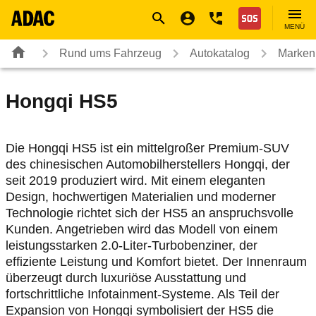
Navigation
Suche
Seiteninhalt
Fußzeile
Nothilfe
MENÜ
Rund ums Fahrzeug
Autokatalog
Marken
Hongqi
HS5
Die Hongqi HS5 ist ein mittelgroßer Premium-SUV
des chinesischen Automobilherstellers Hongqi, der
seit 2019 produziert wird. Mit einem eleganten
Design, hochwertigen Materialien und moderner
Technologie richtet sich der HS5 an anspruchsvolle
Kunden. Angetrieben wird das Modell von einem
leistungsstarken 2.0-Liter-Turbobenziner, der
effiziente Leistung und Komfort bietet. Der Innenraum
überzeugt durch luxuriöse Ausstattung und
fortschrittliche Infotainment-Systeme. Als Teil der
Expansion von Hongqi symbolisiert der HS5 die