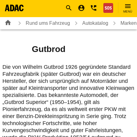
Navigation
Suche
Seiteninhalt
Fußzeile
Nothilfe
MENÜ
Rund ums Fahrzeug
Autokatalog
Marken
Gutbrod
Die von Wilhelm Gutbrod 1926 gegründete Standard
Fahrzeugfabrik (später Gutbrod) war ein deutscher
Hersteller, der sich ursprünglich auf Motorräder und
später auf Kleintransporter und innovative Kleinwagen
spezialisierte. Das bekannteste Automodell, der
„Gutbrod Superior“ (1950–1954), gilt als
Pionierfahrzeug, da es als weltweit erster PKW mit
einer Benzin-Direkteinspritzung in Serie ging. Trotz
technologischer Fortschritte, wie hoher
Kurvengeschwindigkeit und guter Fahrleistungen,