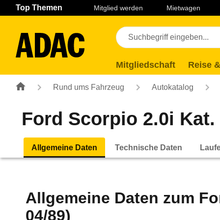
Navigation
Suche
Seiteninhalt
Fußzeile
Top Themen
Mitglied werden
Mietwagen
Mitgliedschaft
Reise &
Rund ums Fahrzeug
Autokatalog
Ford Scorpio 2.0i Kat.
Allgemeine Daten
Technische Daten
Lauf
Allgemeine Daten zum
Fo
04/89)