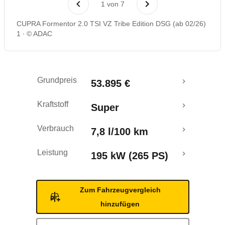
1
von
7
Rückrufe & Mängel
CUPRA Formentor 2.0 TSI VZ Tribe Edition DSG (ab 02/26)
1
© ADAC
Crashtest
Grundpreis
53.895 €
Kraftstoff
Super
Verbrauch
7,8 l/100 km
Leistung
195 kW (265 PS)
Zum Fahrzeugvergleich
hinzufügen