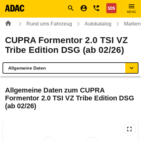
Navigation
Suche
Seiteninhalt
Fußzeile
Nothilfe
MENÜ
Rund ums Fahrzeug
Autokatalog
Marken
CUPRA Formentor 2.0 TSI VZ
Tribe Edition DSG (ab 02/26)
Allgemeine Daten
Allgemeine Daten
Allgemeine Daten zum
CUPRA
Formentor 2.0 TSI VZ Tribe Edition DSG
Technische Daten
(ab 02/26)
Ähnliche Autotests
Laufende Kosten