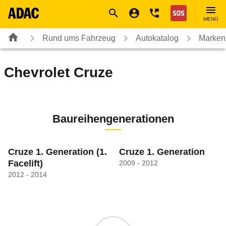
Navigation
Suche
Seiteninhalt
Fußzeile
Nothilfe
MENÜ
Rund ums Fahrzeug
Autokatalog
Marken
Chevrolet
Cruze
Baureihengenerationen
Cruze 1. Generation
(1.
Cruze 1. Generation
Facelift)
2009 - 2012
2012 - 2014