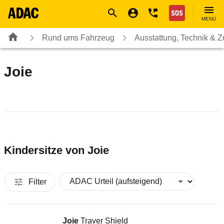
Navigation
Suche
Seiteninhalt
Fußzeile
Nothilfe
MENÜ
Rund ums Fahrzeug
Ausstattung, Technik & 
Joie
Kindersitze von
Joie
Filter
Kindersitz
Joie
Traver Shield