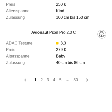
250 €
Kind
100 cm bis 150 cm
Avionaut
Pixel Pro 2.0 C
3,3
279 €
Baby
40 cm bis 86 cm
…
1
2
3
4
5
30