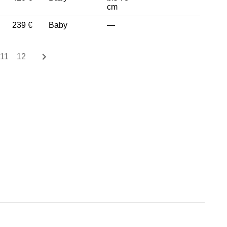
cm
239 €
Baby
—
11
12