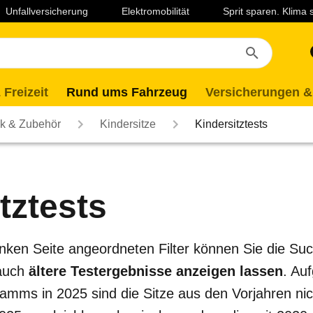
Unfallversicherung
Elektromobilität
Sprit sparen. Klima
 Freizeit
Rund ums Fahrzeug
Versicherungen &
ik & Zubehör
Kindersitze
Kindersitztests
tztests
 linken Seite angeordneten Filter können Sie die S
 auch
ältere Testergebnisse anzeigen lassen
. Au
mms in 2025 sind die Sitze aus den Vorjahren nich