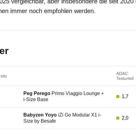
25 vergleichbar, aber insbesondere die seit 2020 
nnen immer noch empfohlen werden.
er
ADAC
sitz
Testurteil
Peg Perego
Primo Viaggio Lounge +
1,7
i-Size Base
Babyzen Yoyo
iZi Go Modular X1 i-
2,0
Size by Besafe