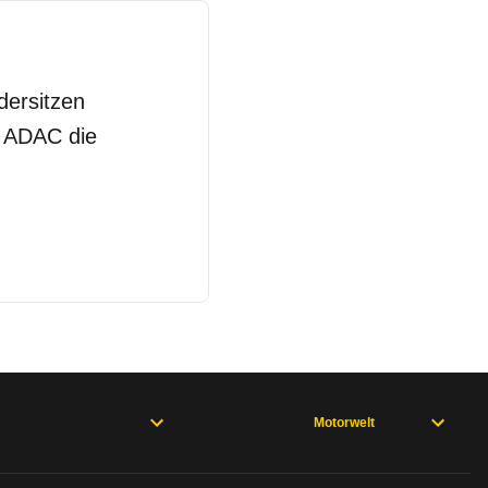
dersitzen
m ADAC die
Motorwelt