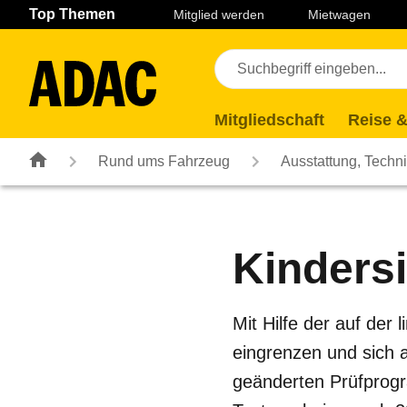
Navigation
Suche
Seiteninhalt
Fußzeile
Top Themen
Mitglied werden
Mietwagen
Mitgliedschaft
Reise &
Rund ums Fahrzeug
Ausstattung, Techn
Kindersi
Mit Hilfe der auf der
eingrenzen und sich
geänderten Prüfprogra