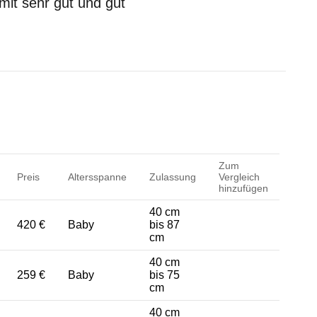
mit sehr gut und gut
Zum
Preis
Altersspanne
Zulassung
Vergleich
hinzufügen
40 cm
420 €
Baby
bis 87
cm
40 cm
259 €
Baby
bis 75
cm
40 cm